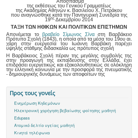
Απόσπασμα
της εκθέσεως του Γενικού Γραμματέως
της Ακαδημίας Αθηνών κ. Βασιλείου Χ. Πετράκου
που αναγνώσθηκε κατά την Πανηγυρική Συνεδρία της
ης
19
Δεκεμβρίου 2014
ΤΑΞΗ ΤΩΝ ΗΘΙΚΩΝ ΚΑΙ ΠΟΛΙΤΙΚΩΝ ΕΠΙΣΤΗΜΩΝ
Απονέμεται το
βραβείο Σίμωνος Σίνα
στη Βαρβάκειο
Πρότυπο Σχολή (1843), η οποία από τα μέσα του 19ου αι.
χάρη στην ευεργεσία του Ιωάννη Βαρβάκη παρέχει
υψηλής στάθμης διδασκαλία ως πρότυπος σχολή
Η Βαρβάκειος Σχολή πέραν της μεγάλης συμβολής της
στην προαγωγή της εκπαίδευσης στην Ελλάδα, έχει
επιδράσει ευεργετικώς και εξακολουθητικώς σε ολόκληρη
την ελληνική κοινωνία με την προσφορά της πνευματικής
- δημιουργικής δυνάμεως των αποφοίτων της
Προς τους γονείς
Ενημέρωση Κηδεμόνων
Ηλεκτρονική χορήγηση βεβαίωσης φοίτησης μαθητή
Edupass
Ατομικό δελτίο υγείας μαθητή
Κινητά τηλέφωνα