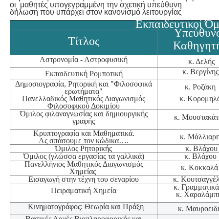
οι μαθητές υπογεγραμμένη την σχετική υπεύθυνη
δήλωση που υπάρχει στον κανονισμό λειτουργίας
Εκπαιδευτικοί Όμ
Υπεύθυν
Τίτλος
Καθηγητ
Αστρονομία - Αστροφυσική
κ. Δελής
κ. Βεργίνης
Εκπαιδευτική Ρομποτική
Δημοσιογραφία, Ρητορική και "Φιλοσοφικά
κ. Ροζάκη
ερωτήματα"
Πανελλαδικός Μαθητικός Διαγωνισμός
κ. Κορομηλ
Φιλοσοφικού Δοκιμίου
Όμιλος φιλαναγνωσίας και δημιουργικής
κ. Μουστακάτ
γραφής
Κρυπτογραφία και Μαθηματικά.
κ. Μάλλιαρ
Ας σπάσουμε τον κώδικα….
Όμιλος Ρητορικής
κ. Βλάχου
Όμιλος (γλώσσα εργασίας τα γαλλικά)
κ. Βλάχου
Πανελλήνιος Μαθητικός Διαγωνισμός
κ. Κοκκαλά
Χημείας
Εισαγωγή στην τέχνη του σεναρίου
κ. Κουτσαγγέ
κ. Γραμματικ
Πειραματική Χημεία
κ. Χαραλάμπ
Κινηματογράφος: Θεωρία και Πράξη
κ. Μαυροειδ
Βασικές Αρχές Βιοπληροφορικής και