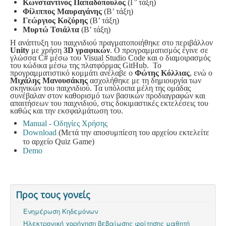
Κωνσταντίνος Παπαδόπουλος
(Γ’ τάξη)
Φίλιππος Μαυραγάνης
(Β’ τάξη)
Γεώργιος Κοζύρης
(Β’ τάξη)
Μυρτώ Τσιάλτα
(Β’ τάξη)
Η ανάπτυξη του παιχνιδιού πραγματοποιήθηκε στο περιβάλλον
Unity
με χρήση
3D γραφικών
. Ο προγραμματισμός έγινε σε
γλώσσα C# μέσω του Visual Studio Code και ο διαμοιρασμός
του κώδικα μέσω της πλατφόρμας GitHub. Το
προγραμματιστικό κομμάτι ανέλαβε ο
Φώτης Κόλλιας
, ενώ ο
Μιχάλης Μανουσάκης
ασχολήθηκε με τη δημιουργία των
σκηνικών του παιχνιδιού. Τα υπόλοιπα μέλη της ομάδας
συνέβαλαν στον καθορισμό των βασικών προδιαγραφών και
απαιτήσεων του παιχνιδιού, στις δοκιμαστικές εκτελέσεις του
καθώς και την εκσφαλμάτωση του.
Manual - Οδηγίες Χρήσης
Download
(Μετά την αποσυμπίεση του αρχείου εκτελείτε
το αρχείο Quiz Game)
Demo
Προς τους γονείς
Ενημέρωση Κηδεμόνων
Ηλεκτρονική χορήγηση βεβαίωσης φοίτησης μαθητή