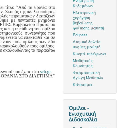
Ενημέρωση
Κηδεμόνων
ι τίτλο "Από τα θρανία στο
ων. Σκοπός της αδελφοποίησης
Ηλεκτρονική
ολής πειραματικών διατάξεων
χορήγηση
ηκε με πενταετές μνημόνιο
βεβαίωσης
ου ΕΠΕΣ Βαρβακείου Πρότυπου
φοίτησης μαθητή
ς και η υπεύθυνη του ομίλου
στημονικούς συνεργάτες που
Edupass
μένεται να επεκταθεί και σε
Ατομικό δελτίο
νώνουν τους ομίλους των δύο
υ παρακολουθούν τους ομίλους
υγείας μαθητή
τε ακολουθώντας τα παρακάτω
Κινητά τηλέφωνα
Μαθητικές
Κοινότητες
assword που έχετε στο
sch.gr
.
Φαρμακευτική
ΠΟ ΤΑ ΘΡΑΝΙΑ ΣΤΟ ΔΙΑΣΤΗΜΑ"
Αγωγή Μαθητών
Κάπνισμα
Όμιλοι -
Ενισχυτική
Διδασκαλία