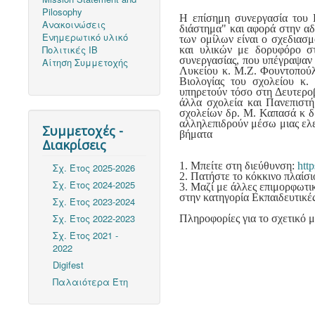
Pilosophy
Η επίσημη συνεργασία του 
Ανακοινώσεις
διάστημα" και αφορά στην αδ
Ενημερωτικό υλικό
των ομίλων είναι ο σχεδιασ
Πολιτικές ΙΒ
και υλικών με δορυφόρο σ
συνεργασίας, που υπέγραψαν
Αίτηση Συμμετοχής
Λυκείου κ. Μ.Ζ. Φουντοπούλ
Βιολογίας του σχολείου κ.
υπηρετούν τόσο στη Δευτερο
άλλα σχολεία και Πανεπιστή
σχολείων δρ. Μ. Καπασά κ δρ
αλληλεπιδρούν μέσω μιας ελ
Συμμετοχές -
βήματα
Διακρίσεις
1. Μπείτε στη διεύθυνση:
http
Σχ. Έτος 2025-2026
2. Πατήστε το κόκκινο πλαίσ
Σχ. Έτος 2024-2025
3. Μαζί με άλλες επιμορφω
στην κατηγορία Εκπαιδευτικέ
Σχ. Έτος 2023-2024
Σχ. Έτος 2022-2023
Πληροφορίες για το σχετικό 
Σχ. Έτος 2021 -
2022
Digifest
Παλαιότερα Έτη