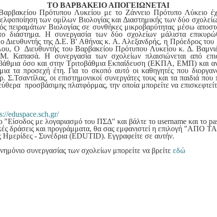
ΤΟ ΒΑΡΒΑΚΕΙΟ ΑΠΟΓΕΙΩΝΕΤΑΙ
Βαρβακείου Πρότυπου Λυκείου με το Ζάννειο Πρότυπο Λύκειο έχε
ελφοποίηση των ομίλων Βιολογίας και Διαστημικής των δύο σχολεί
μός πειραμάτων Βιολογίας σε συνθήκες μικροβαρύτητας μέσω αποστ
το διάστημα. Η συνεργασία των δύο σχολείων μάλιστα επικυρώθ
 ο Διευθυντής της Δ.Ε. Β' Αθήνας κ. Α. Αλεξανδρής, η Πρόεδρος τ
ου, Ο Διευθυντής του Βαρβακείου Πρότυπου Λυκείου κ. Δ. Βαμνιέ
 Μ. Καπασά. Η συνεργασία των σχολείων πλαισιώνεται από επι
βάθμια όσο και στην Τριτοβάθμια Εκπαίδευση (ΕΚΠΑ, ΕΜΠ) και ανα
μια τα προσεχή έτη. Για το σκοπό αυτό οι καθηγητές που διοργα
. Σ.Τσαντίλας, οι επιστημονικοί συνεργάτες τους και τα παιδιά πο
εύθερα προσβάσιμης πλατφόρμας, την οποία μπορείτε να επισκεφτεί
s://eduspace.sch.gr/
ιο "Είσοδος με λογαριασμό του ΠΣΔ" και βάλτε το username και το p
τικές δράσεις και προγράμματα, θα σας εμφανιστεί η επιλογή "Α
ς Ημερίδες - Συνέδρια (EDUTID). Εγγραφείτε σε αυτήν.
μνημόνιο συνεργασίας των σχολείων μπορείτε να βρείτε
εδώ