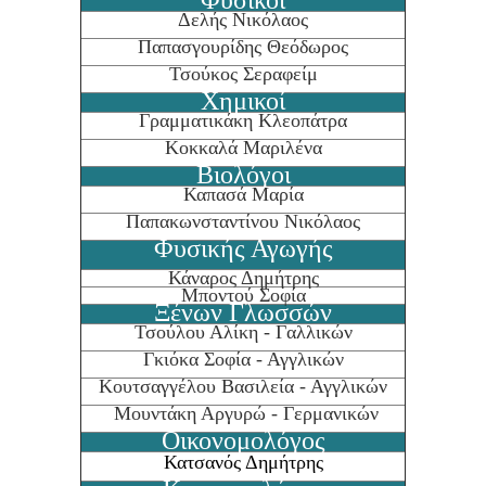
Φυσικοί
Δελής Νικόλαος
Παπασγουρίδης Θεόδωρος
Τσούκος Σεραφείμ
Χημικοί
Γραμματικάκη Κλεοπάτρα
Κοκκαλά Μαριλένα
Βιολόγοι
Καπασά Μαρία
Παπακωνσταντίνου Νικόλαος
Φυσικής Αγωγής
Κάναρος Δημήτρης
Μποντού Σοφία
Ξένων Γλωσσών
Τσούλου Αλίκη - Γαλλικών
Γκιόκα Σοφία - Αγγλικών
Κουτσαγγέλου Βασιλεία - Αγγλικών
Μουντάκη Αργυρώ - Γερμανικών
Οικονομολόγος
Κατσανός Δημήτρης