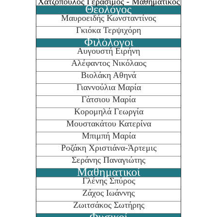
Χατζόπουλος Γεράσιμος - Μαθηματικός
Θεολόγος
Μαυροειδής Κωνσταντίνος
Γκιόκα Τερψιχόρη
Φιλόλογοι
Αυγουστή Ειρήνη
Αλέφαντος Νικόλαος
Βιολάκη Αθηνά
Γιαννούλια Μαρία
Γάτσιου Μαρία
Κορομηλά Γεωργία
Μουστακάτου Κατερίνα
Μπιμπή Μαρία
Ροζάκη Χριστιάνα-Άρτεμις
Σεράνης Παναγιώτης
Μαθηματικοί
Γλένης Σπύρος
Ζάχος Ιωάννης
Ζωιτσάκος Σωτήρης