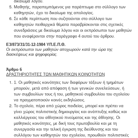
δικαίωμα λόγου.
Μαθητής, παραπεμπόμενος για παράπτωμα στο σύλλογο των
καθηγητών, έχει το δικαίωμα της απολογίας.
Σε κάθε περίπτωση που συζητούνται στο σύλλογο των
καθηγητών πειθαρχικά θέματα παραβρίσκονται στις σχετικές
συνεδριάσεις με δικαίωμα λόγου και οι εκπρόσωποι των μαθητών
που αναφέρονται στην παράγραφο 4 αυτού του άρθρου.
Ε3/873/31/31-12-1984 ΥΠ.Ε.Π.Θ.
Οι εκπρόσωποι των μαθητών αποχωρούν κατά την ώρα της
διασκέψεως και ψηφοφορίας.
Άρθρο 6
ΔΡΑΣΤΗΡΙΟΤΗΤΕΣ ΤΩΝ ΜΑΘΗΤΙΚΩΝ ΚΟΙΝΟΤΗΤΩΝ
1. Οι μαθητικές κοινότητες των διαφόρων τάξεων ή τμημάτων
μπορούν, μετά από απόφαση ή των γενικών συνελεύσεων, ή
των συμβουλίων τους ή του, μαθητικού συμβουλίου του σχολείου
να πραγματοποιούν κοινές εκδηλώσεις.
Το σχολείο, πέρα από χώρος παιδείας, μπορεί και πρέπει να
γίνει χώρος πολιτιστικής δημιουργίας και ανάπτυξης καθώς και
καλλιέργειας του αθλητικού πνεύματος και της άθλησης. Οι
μαθητικές κοινότητες, με δική τους πρωτοβουλία και με τη
συνεργασία και την τελική έγκριση της διεύθυνσης και του
συλλόγου των καθηγητών του σχολείου, προωθούν πολιτιστικές