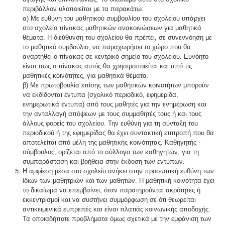
περιβάλλον υλοποιείται με τα παρακάτω:
α) Με ευθύνη του μαθητικού συμβουλίου του σχολείου υπάρχει
στο σχολείο πίνακας μαθητικών ανακοινώσεων για μαθητικά
θέματα. H διεύθυνση του σχολείου θα πρέπει, σε συνεννόηση με
το μαθητικό συμβούλιο, να παραχωρήσει το χώρο που θα
αναρτηθεί ο πίνακας σε κεντρικό σημείο του σχολείου. Ευνόητο
είναι πως ο πίνακας αυτός θα χρησιμοποιείται και από τις
μαθητικές κοινότητες, για μαθητικά θέματα.
β) Με πρωτοβουλία επίσης των μαθητικών κοινοτήτων μπορούν
να εκδίδονται έντυπα (σχολικό περιοδικό, εφημερίδα,
ενημερωτικά έντυπα) από τους μαθητές για την ενημέρωση και
την ανταλλαγή απόψεων με τους συμμαθητές τους ή και τους
άλλους φορείς του σχολείου. Την ευθύνη για τη σύνταξη του
περιοδικού ή της εφημερίδας θα έχει συντακτική επιτροπή που θα
αποτελείται από μέλη της μαθητικής κοινότητας. Καθηγητής -
σύμβουλος, ορίζεται από το σύλλογο των καθηγητών, για τη
συμπαράσταση και βοήθεια στην έκδοση των εντύπων.
Η αμφίεση μέσα στο σχολείο ανήκει στην προσωπική ευθύνη των
ίδιων των μαθητριών και των μαθητών. Η μαθητική κοινότητα έχει
το δικαίωμα να επεμβαίνει, όταν παρατηρούνται ακρότητες ή
εκκεντρισμοί και να συστήνει συμμόρφωση σε ότι θεωρείται
αντικειμενικά ευπρεπές και είναι πλατιάς κοινωνικής αποδοχής.
Τα οποιαδήποτε προβλήματα όμως σχετικά με την εμφάνιση των