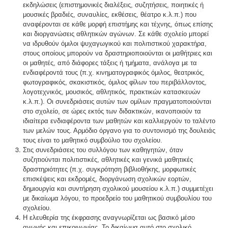
εκδηλώσεις (επιστημονικές διαλέξεις, συζητήσεις, ποιητικές ή
μουσικές βραδιές, συναυλίες, εκθέσεις, θέατρο κ.λ.π.) που
αναφέρονται σε κάθε μορφή επιστήμης και τέχνης, όπως επίσης
και διοργανώσεις αθλητικών αγώνων. Σε κάθε σχολείο μπορεί
να ιδρυθούν όμιλοι ψυχαγωγικού και πολιτιστικού χαρακτήρα,
στους οποίους μπορούν να δραστηριοποιούνται οι μαθήτριες και
οι μαθητές, από διάφορες τάξεις ή τμήματα, ανάλογα με τα
ενδιαφέροντά τους (π.χ. κινηματογραφικός όμιλος, θεατρικός,
φωτογραφικός, σκακιστικός, όμιλος φίλων του περιβάλλοντος,
λογοτεχνικός, μουσικός, αθλητικός, πρακτικών κατασκευών
κ.λ.π.). Οι συνεδριάσεις αυτών των ομίλων πραγματοποιούνται
στο σχολείο, σε ώρες εκτός των διδακτικών, ικανοποιούν τα
ιδιαίτερα ενδιαφέροντα των μαθητών και καλλιεργούν το ταλέντο
των μελών τους. Αρμόδιο όργανο για το συντονισμό της δουλειάς
τους είναι το μαθητικό συμβούλιο του σχολείου.
Στις συνεδριάσεις του συλλόγου των καθηγητών, όταν
συζητιούνται πολιτιστικές, αθλητικές και γενικά μαθητικές
δραστηριότητες (π.χ. συγκρότηση βιβλιοθήκης, μορφωτικές
επισκέψεις και εκδρομές, διοργάνωση σχολικών εορτών,
δημιουργία και συντήρηση σχολικού μουσείου κ.λ.π.) συμμετέχει
με δικαίωμα λόγου, το προεδρείο του μαθητικού συμβουλίου του
σχολείου.
Η ελευθερία της έκφρασης αναγνωρίζεται ως βασικό μέσο
αγωγής και επικοινωνίας. Το δικαίωμα αυτό στο σχολικό