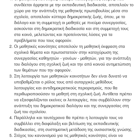
συνδέεται άρρηκτα με την εκπαιδευτική διαδικασία, αποτελούν το
χώρο για την ανάπτυξη της μαθητικής πρωτοβουλίας μέσα στο
σχολείο, αποτελούν κύτταρο δημοκρατικής ζωής, όπου, με το
διάλογο και τη συμμετοχή οι μαθητές με πνεύμα συνεργασίας,
ασκούνται στη δημοκρατική διαδικασία και στη συμμετοχή τους
στα κοινά, μελετώντας και προτείνοντας λύσεις για τα
προβλήματα που τους αφορούν.
Οι μαθητικές κοινότητες αποτελούν τη μαθητική έκφραση στα
σχολικά θέματα και πρωτοστατούν στην κατοχύρωση της
συνεργασίας καθηγητών - γονέων - μαθητών, για την ανάπτυξη
του διαλόγου στη σχολική ζωή και την από κοινού αντιμετώπιση
των θεμάτων που την αφορούν.
Στη λειτουργία των μαθητικών κοινοτήτων δεν είναι δυνατό να
υποβαθμίζεται ο ρόλος τους από αυταρχικές μεθόδους
λειτουργίας και αντιδημοκρατικούς περιορισμούς, που θα
περιθωριοποιούσαν το μαθητή στη σχολική ζωή. Αντίθετα πρέπει
να εξασφαλίζονται εκείνες οι λειτουργίες, που συμβάλλουν στην
ανάπτυξη του δημοκρατικού διαλόγου και της συνεργασίας στη
ζωή του σχολείου.
Παράλληλα και ταυτόχρονα θα πρέπει η λειτουργία τους να
συμβάλλει στη διαφύλαξη και βελτίωση της εκπαιδευτικής
διαδικασίας, στη συστηματική μετάδοση της ουσιαστικής γνώσης.
Στόχος του κανονισμού για τις μαθητικές κοινότητες είναι να