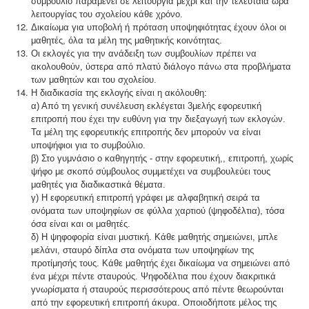
συμβούλιο παραμένει σε λειτουργία μέχρι και την τελευταία ώρα
λειτουργίας του σχολείου κάθε χρόνο.
Δικαίωμα για υποβολή ή πρόταση υποψηφιότητας έχουν όλοι οι
μαθητές, όλα τα μέλη της μαθητικής κοινότητας.
Οι εκλογές για την ανάδειξη των συμβουλίων πρέπει να
ακολουθούν, ύστερα από πλατύ διάλογο πάνω στα προβλήματα
των μαθητών και του σχολείου.
Η διαδικασία της εκλογής είναι η ακόλουθη:
α) Από τη γενική συνέλευση εκλέγεται 3μελής εφορευτική
επιτροπή που έχει την ευθύνη για την διεξαγωγή των εκλογών.
Τα μέλη της εφορευτικής επιτροπής δεν μπορούν να είναι
υποψήφιοι για το συμβούλιο.
β) Στο γυμνάσιο ο καθηγητής - στην εφορευτική,, επιτροπή, χωρίς
ψήφο με σκοπό σύμβουλος συμμετέχει να συμβουλεύει τους
μαθητές για διαδικαστικά θέματα.
γ) Η εφορευτική επιτροπή γράφει με αλφαβητική σειρά τα
ονόματα των υποψηφίων σε φύλλα χαρτιού (ψηφοδέλτια), τόσα
όσα είναι και οι μαθητές.
δ) Η ψηφοφορία είναι μυστική. Κάθε μαθητής σημειώνει, μπλε
μελάνι, σταυρό δίπλα στα ονόματα των υποψηφίων της
προτίμησής τους. Κάθε μαθητής έχει δικαίωμα να σημειώνει από
ένα μέχρι πέντε σταυρούς. Ψηφοδέλτια που έχουν διακριτικά
γνωρίσματα ή σταυρούς περισσότερους από πέντε θεωρούνται
από την εφορευτική επιτροπή άκυρα. Οποιοδήποτε μέλος της