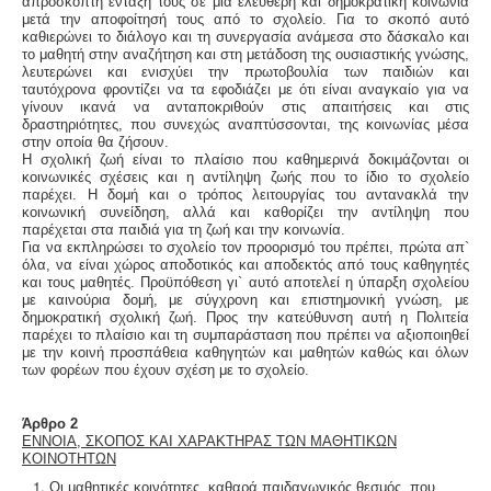
απρόσκοπτη ένταξή τους σε μια ελεύθερη και δημοκρατική κοινωνία
μετά την αποφοίτησή τους από το σχολείο. Για το σκοπό αυτό
καθιερώνει το διάλογο και τη συνεργασία ανάμεσα στο δάσκαλο και
το μαθητή στην αναζήτηση και στη μετάδοση της ουσιαστικής γνώσης,
λευτερώνει και ενισχύει την πρωτοβουλία των παιδιών και
ταυτόχρονα φροντίζει να τα εφοδιάζει με ότι είναι αναγκαίο για να
γίνουν ικανά να ανταποκριθούν στις απαιτήσεις και στις
δραστηριότητες, που συνεχώς αναπτύσσονται, της κοινωνίας μέσα
στην οποία θα ζήσουν.
Η σχολική ζωή είναι το πλαίσιο που καθημερινά δοκιμάζονται οι
κοινωνικές σχέσεις και η αντίληψη ζωής που το ίδιο το σχολείο
παρέχει. Η δομή και ο τρόπος λειτουργίας του αντανακλά την
κοινωνική συνείδηση, αλλά και καθορίζει την αντίληψη που
παρέχεται στα παιδιά για τη ζωή και την κοινωνία.
Για να εκπληρώσει το σχολείο τον προορισμό του πρέπει, πρώτα απ`
όλα, να είναι χώρος αποδοτικός και αποδεκτός από τους καθηγητές
και τους μαθητές. Προϋπόθεση γι` αυτό αποτελεί η ύπαρξη σχολείου
με καινούρια δομή, με σύγχρονη και επιστημονική γνώση, με
δημοκρατική σχολική ζωή. Προς την κατεύθυνση αυτή η Πολιτεία
παρέχει το πλαίσιο και τη συμπαράσταση που πρέπει να αξιοποιηθεί
με την κοινή προσπάθεια καθηγητών και μαθητών καθώς και όλων
των φορέων που έχουν σχέση με το σχολείο.
Άρθρο 2
ΕΝΝΟΙΑ, ΣΚΟΠΟΣ ΚΑΙ ΧΑΡΑΚΤΗΡΑΣ ΤΩΝ ΜΑΘΗΤΙΚΩΝ
ΚΟΙΝΟΤΗΤΩΝ
Οι μαθητικές κοινότητες, καθαρά παιδαγωγικός θεσμός, που