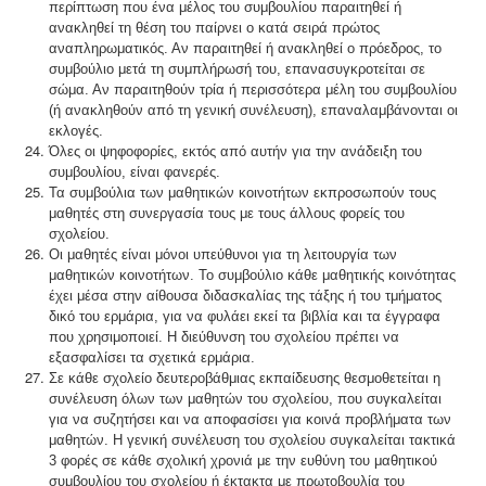
περίπτωση που ένα μέλος του συμβουλίου παραιτηθεί ή
ανακληθεί τη θέση του παίρνει ο κατά σειρά πρώτος
αναπληρωματικός. Αν παραιτηθεί ή ανακληθεί ο πρόεδρος, το
συμβούλιο μετά τη συμπλήρωσή του, επανασυγκροτείται σε
σώμα. Αν παραιτηθούν τρία ή περισσότερα μέλη του συμβουλίου
(ή ανακληθούν από τη γενική συνέλευση), επαναλαμβάνονται οι
εκλογές.
Όλες οι ψηφοφορίες, εκτός από αυτήν για την ανάδειξη του
συμβουλίου, είναι φανερές.
Τα συμβούλια των μαθητικών κοινοτήτων εκπροσωπούν τους
μαθητές στη συνεργασία τους με τους άλλους φορείς του
σχολείου.
Οι μαθητές είναι μόνοι υπεύθυνοι για τη λειτουργία των
μαθητικών κοινοτήτων. Το συμβούλιο κάθε μαθητικής κοινότητας
έχει μέσα στην αίθουσα διδασκαλίας της τάξης ή του τμήματος
δικό του ερμάρια, για να φυλάει εκεί τα βιβλία και τα έγγραφα
που χρησιμοποιεί. Η διεύθυνση του σχολείου πρέπει να
εξασφαλίσει τα σχετικά ερμάρια.
Σε κάθε σχολείο δευτεροβάθμιας εκπαίδευσης θεσμοθετείται η
συνέλευση όλων των μαθητών του σχολείου, που συγκαλείται
για να συζητήσει και να αποφασίσει για κοινά προβλήματα των
μαθητών. H γενική συνέλευση του σχολείου συγκαλείται τακτικά
3 φορές σε κάθε σχολική χρονιά με την ευθύνη του μαθητικού
συμβουλίου του σχολείου ή έκτακτα με πρωτοβουλία του