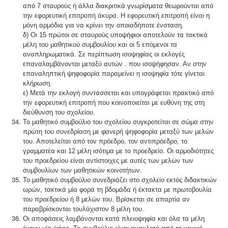
από 7 σταυρούς ή άλλα διακριτικά γνωρίσματα θεωρούνται από
την εφορευτική επιτροπή άκυρα. Η εφορευτική επιτροπή είναι η
μόνη αρμόδια για να κρίνει την οποιαδήποτε ένσταση.
δ) Οι 15 πρώτοι σε σταυρούς υποψήφιοι αποτελούν τα τακτικά
μέλη του μαθητικού συμβουλίου και οι 5 επόμενοι τα
αναπληρωματικά. Σε περίπτωση ισοψηφίας οι εκλογές
επαναλαμβάνονται μεταξύ αυτών . που ισοψήφησαν. Αν στην
επαναληπτική ψηφοφορία παραμείνει η ισοψηφία τότε γίνεται
κλήρωση.
ε) Μετά την εκλογή συντάσσεται και υπογράφεται πρακτικό από
την εφορευτική επιτροπή που κοινοποιείται με ευθύνη της στη
διεύθυνση του σχολείου.
Το μαθητικό συμβούλιο του σχολείου συγκροτείται σε σώμα στην
πρώτη του συνεδρίαση με φανερή ψηφοφορία μεταξύ των μελών
του. Αποτελείται από τον πρόεδρο, τον αντιπρόεδρο, το
γραμματέα και 12 μέλη ισότιμα με το προεδρείο. Οι αρμοδιότητες
του προεδρείου είναι αντίστοιχες με αυτές των μελών των
συμβουλίων των μαθητικών κοινοτήτων.
Το μαθητικό συμβούλιο συνεδριάζει στο σχολείο εκτός διδακτικών
ωρών, τακτικά μία φορά τη βδομάδα ή έκτακτα με πρωτοβουλία
του προεδρείου ή 8 μελών του. Βρίσκεται σε απαρτία αν
παραβρίσκονται τουλάχιστον 8 μέλη του.
Οι αποφάσεις λαμβάνονται κατά πλειοψηφία και όλα τα μέλη