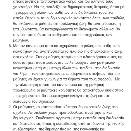
αποκαταστήσει το πραγματικό νόημα και τον αληθινό τους
χαρακτήρα. Να τις αναδείξει σε δημοκρατικούς θεσμούς, όπου με
τη συμμετοχή όλων των μαθητών στις διαδικασίες τους, θα
απελευθερώνονται οι δημιουργικές ικανότητες όλων των παιδιών,
θα εθίζονται οι μαθητές στη συλλογική ζωή, θα αναπτύσσεται η
υπευθυνότητα, θα κατοχυρώνονται τα δικαιώματα αλλά και θα
συνειδητοποιούνται τα καθήκοντα και οι υποχρεώσεις των
μαθητών.
Με τον κανονισμό αυτό κατοχυρώνεται ο ρόλος των μαθητικών
κοινοτήτων και αναπτύσσεται το πλαίσιο της δημοκρατικής ζωής
στο σχολείο. Στους μαθητές απομένει να αξιοποιήσουν αυτές τις
δυνατότητες, αναπτύσσοντας τις λειτουργίες των μαθητικών
κοινοτήτων με τη συμμετοχή όλων των παιδιών στις διαδικασία
για λήψη , των αποφάσεων με επεξεργασία απόψεων, ώστε οι
μαθητές να έχουν γνώμη για τα θέματα που τους αφορούν. Με
την υλοποίηση αυτού του κανονισμού και τη μαθητική
πρωτοβουλία οι μαθητικές κοινότητες θα αποκτήσουν ουσιαστικό
περιεχόμενο και θα συμμετέχουν ενεργά στη ζωή και στη
λειτουργία του σχολείου
Οι μαθητικές κοινότητες είναι κύτταρα δημοκρατικής ζωής στο
σχολείο. Αποτελούν χώρο πρωτοβουλίας, αναζήτησης και
δημιουργίας. Συνδέονται άρρηκτα με την εκπαιδευτική διαδικασία
και διαπνέονται, όπως η εκπαίδευση, από τα ιδανικά της εθνικής
ανεξαρτησίας, της δημοκρατίας και της κοινωνικής και