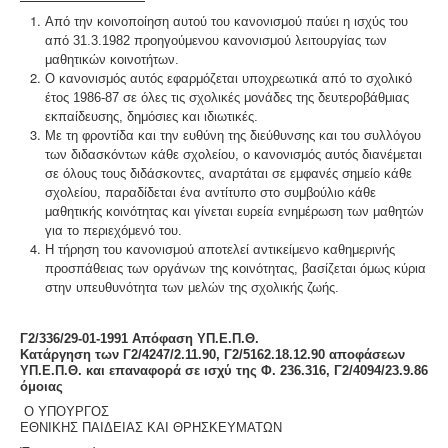
Από την κοινοποίηση αυτού του κανονισμού παύει η ισχύς του
από 31.3.1982 προηγούμενου κανονισμού λειτουργίας των
μαθητικών κοινοτήτων.
Ο κανονισμός αυτός εφαρμόζεται υποχρεωτικά από το σχολικό
έτος 1986-87 σε όλες τις σχολικές μονάδες της δευτεροβάθμιας
εκπαίδευσης, δημόσιες και ιδιωτικές.
Με τη φροντίδα και την ευθύνη της διεύθυνσης και του συλλόγου
των διδασκόντων κάθε σχολείου, ο κανονισμός αυτός διανέμεται
σε όλους τους διδάσκοντες, αναρτάται σε εμφανές σημείο κάθε
σχολείου, παραδίδεται ένα αντίτυπο στο συμβούλιο κάθε
μαθητικής κοινότητας και γίνεται ευρεία ενημέρωση των μαθητών
για το περιεχόμενό του.
Η τήρηση του κανονισμού αποτελεί αντικείμενο καθημερινής
προσπάθειας των οργάνων της κοινότητας, βασίζεται όμως κύρια
στην υπευθυνότητα των μελών της σχολικής ζωής.
Γ2/336/29-01-1991 Απόφαση ΥΠ.Ε.Π.Θ.
Κατάργηση των Γ2/4247/2.11.90, Γ2/5162.18.12.90 αποφάσεων
ΥΠ.Ε.Π.Θ. και επαναφορά σε ισχύ της Φ. 236.316, Γ2/4094/23.9.86
όμοιας
Ο ΥΠΟΥΡΓΟΣ
ΕΘΝΙΚΗΣ ΠΑΙΔΕΙΑΣ ΚΑΙ ΘΡΗΣΚΕΥΜΑΤΩΝ