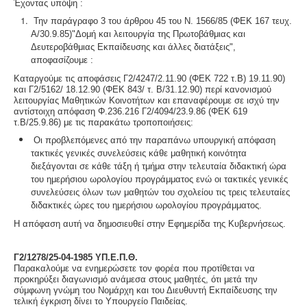
Έχοντας υπόψη :
Την παράγραφο 3 του άρθρου 45 του Ν. 1566/85 (ΦΕΚ 167 τευχ.
Α/30.9.85)"Δομή και λειτουργία της Πρωτοβάθμιας και
Δευτεροβάθμιας Εκπαίδευσης και άλλες διατάξεις",
αποφασίζουμε :
Καταργούμε τις αποφάσεις Γ2/4247/2.11.90 (ΦΕΚ 722 τ.Β) 19.11.90)
και Γ2/5162/ 18.12.90 (ΦΕΚ 843/ τ. Β/31.12.90) περί κανονισμού
λειτουργίας Μαθητικών Κοινοτήτων και επαναφέρουμε σε ισχύ την
αντίστοιχη απόφαση Φ.236.216 Γ2/4094/23.9.86 (ΦΕΚ 619
τ.Β/25.9.86) με τις παρακάτω τροποποιήσεις:
Οι προβλεπόμενες από την παραπάνω υπουργική απόφαση
τακτικές γενικές συνελεύσεις κάθε μαθητική κοινότητα
διεξάγονται σε κάθε τάξη ή τμήμα στην τελευταία διδακτική ώρα
του ημερήσιου ωρολογίου προγράμματος ενώ οι τακτικές γενικές
συνελεύσεις όλων των μαθητών του σχολείου τις τρεις τελευταίες
διδακτικές ώρες του ημερήσιου ωρολογίου προγράμματος.
Η απόφαση αυτή να δημοσιευθεί στην Εφημερίδα της Κυβερνήσεως.
Γ2/1278/25-04-1985 ΥΠ.Ε.Π.Θ.
Παρακαλούμε να ενημερώσετε τον φορέα που προτίθεται να
προκηρύξει διαγωνισμό ανάμεσα στους μαθητές, ότι μετά την
σύμφωνη γνώμη του Νομάρχη και του Διευθυντή Εκπαίδευσης την
τελική έγκριση δίνει το Υπουργείο Παιδείας.