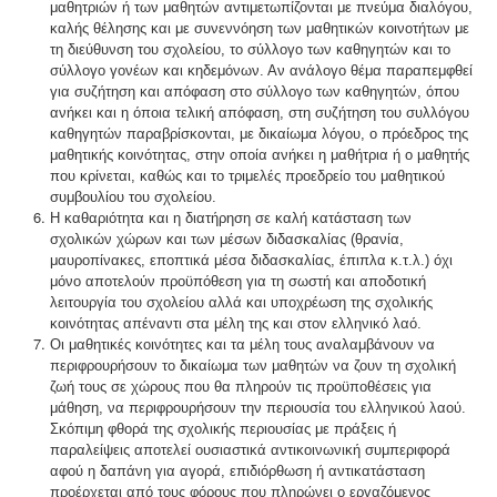
μαθητριών ή των μαθητών αντιμετωπίζονται με πνεύμα διαλόγου,
καλής θέλησης και με συνεννόηση των μαθητικών κοινοτήτων με
τη διεύθυνση του σχολείου, το σύλλογο των καθηγητών και το
σύλλογο γονέων και κηδεμόνων. Αν ανάλογο θέμα παραπεμφθεί
για συζήτηση και απόφαση στο σύλλογο των καθηγητών, όπου
ανήκει και η όποια τελική απόφαση, στη συζήτηση του συλλόγου
καθηγητών παραβρίσκονται, με δικαίωμα λόγου, ο πρόεδρος της
μαθητικής κοινότητας, στην οποία ανήκει η μαθήτρια ή ο μαθητής
που κρίνεται, καθώς και το τριμελές προεδρείο του μαθητικού
συμβουλίου του σχολείου.
Η καθαριότητα και η διατήρηση σε καλή κατάσταση των
σχολικών χώρων και των μέσων διδασκαλίας (θρανία,
μαυροπίνακες, εποπτικά μέσα διδασκαλίας, έπιπλα κ.τ.λ.) όχι
μόνο αποτελούν προϋπόθεση για τη σωστή και αποδοτική
λειτουργία του σχολείου αλλά και υποχρέωση της σχολικής
κοινότητας απέναντι στα μέλη της και στον ελληνικό λαό.
Οι μαθητικές κοινότητες και τα μέλη τους αναλαμβάνουν να
περιφρουρήσουν το δικαίωμα των μαθητών να ζουν τη σχολική
ζωή τους σε χώρους που θα πληρούν τις προϋποθέσεις για
μάθηση, να περιφρουρήσουν την περιουσία του ελληνικού λαού.
Σκόπιμη φθορά της σχολικής περιουσίας με πράξεις ή
παραλείψεις αποτελεί ουσιαστικά αντικοινωνική συμπεριφορά
αφού η δαπάνη για αγορά, επιδιόρθωση ή αντικατάσταση
προέρχεται από τους φόρους που πληρώνει ο εργαζόμενος