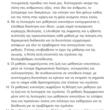
πνευματικής προόδου του λαού μας. Καλλιεργούν ακόμα την
πίστη στις ανθρώπινες αξίες, στον ίδιο τον άνθρωπο, το
ξεπέρασμα των διακρίσεων, την ισότητα των δύο φύλων καθώς
και την πίστη στην ειρήνη και τη φιλία ανάμεσα στους λαούς.
Με τη λειτουργία των μαθητικών κοινοτήτων κατοχυρώνεται η
ελεύθερη διακίνηση των ιδεών, χωρίς καμιά αναγόρευση
κυρίαρχης ιδεολογίας, η ελευθερία της έκφρασης και η αβίαστη
ανάπτυξη της προσωπικότητας κάθε μαθητή με την άσκηση στη
δημοκρατική διαδικασία και τη δυνατότητα σχηματισμού
απόψεων για όλα τα προβλήματα που απασχολούν τους
μαθητές. Επίσης υποβοηθείται το έργο της μάθησης και της
αγωγής, η διπλή αυτή αποστολή του σχολείου της
δευτεροβάθμιας εκπαίδευσης.
Οι μαθητές συμμετέχοντες στη ζωή των μαθητικών κοινοτήτων,
μέσα σε πνεύμα δημοκρατικού διαλόγου, συνεργασίας και
συλλογικότητας, θα αναδεικνύονται σε υπεύθυνα άτομα, με
αναπτυγμένη δυνατότητα να κρίνουν και να εκτιμούν τη σημασία
και το νόημα κάθε δραστηριότητας στα πλαίσια του σχολείου.
Οι μαθητικές κοινότητες εκφράζουν τη θέληση των μαθητών για
τη ζωή και τη λειτουργία του σχολείου. Οι μαθητές διαμορφώνουν
μέσα από τις λειτουργίες των μαθητικών κοινοτήτων τις απόψεις
τους και προτείνουν λύσεις στο σύλλογο των καθηγητών και τη
διεύθυνση για τα προβλήματα του σχολείου.