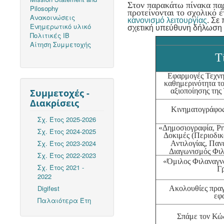
Στον παρακάτω πίνακα πα
Pilosophy
προτείνονται το σχολικό 
Ανακοινώσεις
κανονισμό λειτουργίας
. Σε
Ενημερωτικό υλικό
σχετική υπεύθυνη δήλωση 
Πολιτικές ΙΒ
Αίτηση Συμμετοχής
Τ
Εφαρμογές Τεχνη
καθημερινότητα τ
αξιοποίησης τη
Συμμετοχές -
Διακρίσεις
Κινηματογράφος
Σχ. Έτος 2025-2026
«Δημοσιογραφία, Ρη
Σχ. Έτος 2024-2025
Δοκιμές (Περιοδι
Σχ. Έτος 2023-2024
Αντιλογίας, Πα
Διαγωνισμός Φι
Σχ. Έτος 2022-2023
«Όμιλος Φιλαναγν
Σχ. Έτος 2021 -
Γ
2022
Digifest
Ακολουθίες πραγ
εφ
Παλαιότερα Έτη
Σπάμε τον Κώ