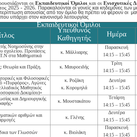
ρουσιάζονται οι
Εκπαιδευτικοί Όμιλοι
και οι
Ενισχυτικές Δ
έτος 2025 - 2026.
Παρακαλούνται οι γονείς και κηδεμόνες των 
 περίπτωση απουσίας από τον όμιλο θα πρέπει να φέρουν οι μ
που υπάρχει στον κανονισμό λειτουργίας
Εκπαιδευτικοί Όμιλοι
Υπεύθυνος
Ημέρα
ίτλος
Καθηγητής
τής Νοημοσύνης στην
Παρασκευή
ου σχολείου. Προτάσεις
κ. Μάλλιαρης
14:15 – 15:45
ς Τ.Ν στα Μαθηματικά
Τρίτη
: Θεωρία και Πράξη.
κ. Μαυροειδής
14:15 – 15:45
τορικές και Φιλοσοφικές
κ. Ροζάκη
Δευτέρα
κό «Πυρφόρος», Αγώνες
νελλαδικός Μαθητικός
κ. Κορομηλά
14:15 – 15:45
λοσοφικού
Δοκιμίου)»
Τετάρτη
ωσίας και Δημιουργικής
κ. Μουστακάτου
ραφής»
14:15 – 15:45
Δευτέρα
ματικών αριθμών και
κ. Γλένης
αρμογές
14:15 – 15:45
Παρασκευή
δικα των Γλωσσών
κ. Βιολάκη
14:15 – 15:45