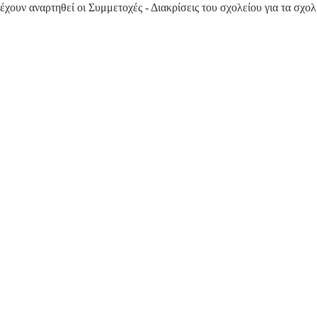
ουν αναρτηθεί οι Συμμετοχές - Διακρίσεις του σχολείου για τα σχολι
1
0
9
8
7
6
5
4
3