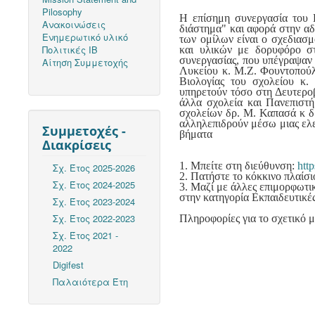
Pilosophy
Η επίσημη συνεργασία του 
Ανακοινώσεις
διάστημα" και αφορά στην αδ
Ενημερωτικό υλικό
των ομίλων είναι ο σχεδιασ
Πολιτικές ΙΒ
και υλικών με δορυφόρο σ
συνεργασίας, που υπέγραψαν
Αίτηση Συμμετοχής
Λυκείου κ. Μ.Ζ. Φουντοπούλ
Βιολογίας του σχολείου κ.
υπηρετούν τόσο στη Δευτερο
άλλα σχολεία και Πανεπιστή
σχολείων δρ. Μ. Καπασά κ δρ
αλληλεπιδρούν μέσω μιας ελ
Συμμετοχές -
βήματα
Διακρίσεις
1. Μπείτε στη διεύθυνση:
http
Σχ. Έτος 2025-2026
2. Πατήστε το κόκκινο πλαίσ
Σχ. Έτος 2024-2025
3. Μαζί με άλλες επιμορφω
στην κατηγορία Εκπαιδευτικέ
Σχ. Έτος 2023-2024
Σχ. Έτος 2022-2023
Πληροφορίες για το σχετικό 
Σχ. Έτος 2021 -
2022
Digifest
Παλαιότερα Έτη