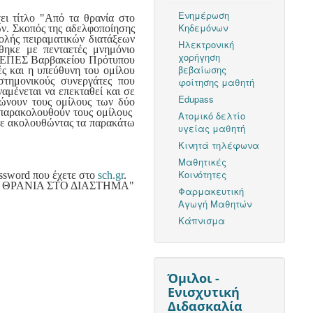
Ενημέρωση
ι τίτλο "Από τα θρανία στο
Κηδεμόνων
ων. Σκοπός της αδελφοποίησης
ολής πειραματικών διατάξεων
Ηλεκτρονική
ηκε με πενταετές μνημόνιο
χορήγηση
ου ΕΠΕΣ Βαρβακείου Πρότυπου
βεβαίωσης
ς και η υπεύθυνη του ομίλου
στημονικούς συνεργάτες που
φοίτησης μαθητή
μένεται να επεκταθεί και σε
Edupass
νώνουν τους ομίλους των δύο
υ παρακολουθούν τους ομίλους
Ατομικό δελτίο
τε ακολουθώντας τα παρακάτω
υγείας μαθητή
Κινητά τηλέφωνα
Μαθητικές
Κοινότητες
assword που έχετε στο
sch.gr
.
ΠΟ ΤΑ ΘΡΑΝΙΑ ΣΤΟ ΔΙΑΣΤΗΜΑ"
Φαρμακευτική
Αγωγή Μαθητών
Κάπνισμα
Όμιλοι -
Ενισχυτική
Διδασκαλία