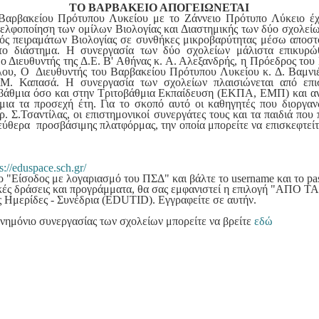
ΤΟ ΒΑΡΒΑΚΕΙΟ ΑΠΟΓΕΙΩΝΕΤΑΙ
Βαρβακείου Πρότυπου Λυκείου με το Ζάννειο Πρότυπο Λύκειο έχε
ελφοποίηση των ομίλων Βιολογίας και Διαστημικής των δύο σχολεί
μός πειραμάτων Βιολογίας σε συνθήκες μικροβαρύτητας μέσω αποστ
το διάστημα. Η συνεργασία των δύο σχολείων μάλιστα επικυρώθ
 ο Διευθυντής της Δ.Ε. Β' Αθήνας κ. Α. Αλεξανδρής, η Πρόεδρος τ
ου, Ο Διευθυντής του Βαρβακείου Πρότυπου Λυκείου κ. Δ. Βαμνιέ
 Μ. Καπασά. Η συνεργασία των σχολείων πλαισιώνεται από επι
βάθμια όσο και στην Τριτοβάθμια Εκπαίδευση (ΕΚΠΑ, ΕΜΠ) και ανα
μια τα προσεχή έτη. Για το σκοπό αυτό οι καθηγητές που διοργα
. Σ.Τσαντίλας, οι επιστημονικοί συνεργάτες τους και τα παιδιά πο
εύθερα προσβάσιμης πλατφόρμας, την οποία μπορείτε να επισκεφτεί
s://eduspace.sch.gr/
ιο "Είσοδος με λογαριασμό του ΠΣΔ" και βάλτε το username και το p
τικές δράσεις και προγράμματα, θα σας εμφανιστεί η επιλογή "Α
ς Ημερίδες - Συνέδρια (EDUTID). Εγγραφείτε σε αυτήν.
μνημόνιο συνεργασίας των σχολείων μπορείτε να βρείτε
εδώ