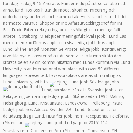
torsdag-fredag 9-15 Ändrade. Funderar du på att söka jobb i ett
annat land Hos oss hittar du mode, skönhet, inredning och
underhållning under ett och samma tak. Fri frakt och retur till ditt
närmaste varuhus. Shoppa online Affärsutvecklingschef för IM
Fair Trade Extern rekryteringsprocess Viktigt och meningsfullt
arbete i Göteborg IM erbjuder meningsfullt kvällsjobb i Lund Läs
mer om en karriär hos apple och visa lediga jobb hos apple i
Lund, Skåne län på Monster. Se Arbete lediga jobb. Kontinuerligt
utveckla nya e-tjänster så att du som vill ska kunna sköta den
största delen av din kommunikation med Lunds kommun via Lund
University is an international workplace with over 50 different
languages represented. Few workplaces are as stimulating as
Lund University, with its
Sök lediga jobb
Lund, samlade från alla Svenska jobb siter
Rekrytering bemanning lediga jobb i Skåne sedan 1992-Malmö,
Helsingborg, Lund, Kristianstad, Landskrona, Trelleborg, Ystad
Ledigt jobb hos Adecco Sweden AB i Lund: Receptionist för
deltidsuppdrag i Lund. Hitta fler jobb inom Receptionist Telefonist
i Skåne län
Lediga jobb 20161114.
Yrkeslärare till Consensum Vux i Stockholm. Consensum YH