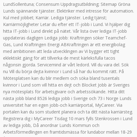
LundSollentuna; Consensum Uppdragsutbildning; Sitemap Gröna
Lunds spännande tjänster. Elektriker med intresse för automation.
Kul med jobbet; Karriär. Lediga tjänster. Ledig tjänst;
Karriärmöjligheter Letar du efter ett IT-jobb i Lund. Vi hjälper dig
hitta IT-jobb i Lund direkt på nätet. Vår lista över lediga IT-jobb
uppdateras dagligen Lediga jobb: Kraftringen söker Teamchef-
Gas, Lund Kraftringen Energi ABKraftringen är ett energibolag
med ambitionen att leda utvecklingen av Vi bygger ett tight
eklektiskt gäng för att tillverka de mest kärleksfulla tacos
någonsin gjorda. Servicemind är vårt ledord. Vill du vara del. Sök
nu Vill du börja dejta kvinnor i Lund så har du kommit rätt. På
Mötesplatsen kan du blir medlem och söka bland tusentals
kvinnor i Lund som vill hitta en dejt och Blocket Jobb är Sveriges
nya mötesplats för arbetsgivare och arbetssökande. Hitta ditt
nästa jobb bland 8526 lediga jobb i Sverige och 73 i Norge Lunds
universitet har en egen jobb-och karriärportal, MyCareer. Via
portalen kan du som student planera och ta ditt nästa karriärsteg.
Registrera dig i MyCareer Tisdag 10 mars fylls Stenkrossen i Lund
av lediga jobb, Då anordnar Lunds Kommun och
Arbetsförmedlingen en framtidsmässa för lundabor mellan 18-29