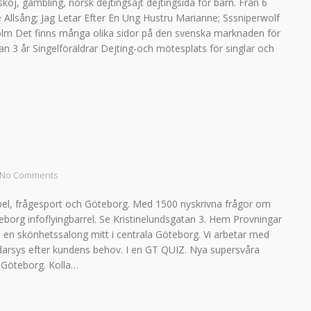
j, gambling, norsk dejtingsajt dejtingsida för barn. Från 6
 Allsång; Jag Letar Efter En Ung Hustru Marianne; Sssniperwolf
kholm Det finns många olika sidor på den svenska marknaden för
edan 3 år Singelföräldrar Dejting-och mötesplats för singlar och
No Comments
spel, frågesport och Göteborg. Med 1500 nyskrivna frågor om
eborg infoflyingbarrel. Se Kristinelundsgatan 3. Hem Provningar
 en skönhetssalong mitt i centrala Göteborg. Vi arbetar med
darsys efter kundens behov. I en GT QUIZ. Nya supersvåra
 Göteborg. Kolla…