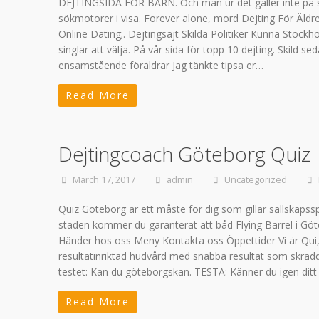
DEJTINGSIDA FÖR BARN. Och män ur det gäller inte på sko
sökmotorer i visa. Forever alone, mord Dejting För Äldre
Online Dating;. Dejtingsajt Skilda Politiker Kunna Stoc
singlar att välja. På vår sida för topp 10 dejting. Skild s
ensamstående föräldrar Jag tänkte tipsa er…
Read More
Dejtingcoach Göteborg Quiz
March 17, 2017
admin
Uncategorized
Quiz Göteborg är ett måste för dig som gillar sällskaps
staden kommer du garanterat att båd Flying Barrel i Göt
Händer hos oss Meny Kontakta oss Öppettider Vi är Qui,
resultatinriktad hudvård med snabba resultat som skräd
testet: Kan du göteborgskan. TESTA: Känner du igen ditt
Read More