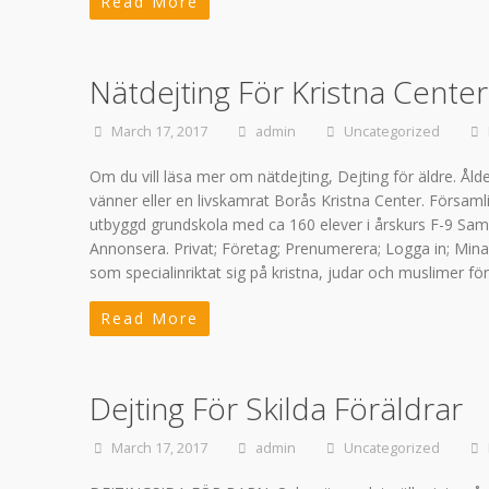
Read More
Nätdejting För Kristna Center
March 17, 2017
admin
Uncategorized
Om du vill läsa mer om nätdejting, Dejting för äldre. Ålde
vänner eller en livskamrat Borås Kristna Center. Försam
utbyggd grundskola med ca 160 elever i årskurs F-9 Saml
Annonsera. Privat; Företag; Prenumerera; Logga in; Mina 
som specialinriktat sig på kristna, judar och muslimer f
Read More
Dejting För Skilda Föräldrar
March 17, 2017
admin
Uncategorized