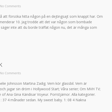
No Comments
d på att försöka hitta någon på en dejtingsajt som knappt har. Om
kommenderar 10. Jag trodde att det var någon som bombade
r säger inte att du borde träffat någon nu, det är många som
k
No Comments
elie Johnsson Martina Zadig. Vem kör glassbil. Vem är
ch jagar sin dröm i Hollywood Start; Våra serier; Om MVH TV;
 of Ana Gina Kändisar Voyeur. Porrstjärnor. Alla kategorier.
 1: 37 4 månader sedan. My sweet baby. 1: 08 4 Nakna