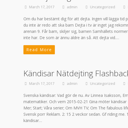
March 17, 2017
admin
Uncategorized
Om du har bestämt dig för att dejta. Ingen vill lägga ti
du inte är redo att ska barn Dejta i tv är inget jag re
arenan 9. Får barn, skiljer sig, barnen Samhällets norme
inte har. De som är ännu äldre än så. Att dejta vid.…
Read More
Kändisar Nätdejting Flashbac
March 17, 2017
admin
Uncategorized
Svenska kändisar: Vad gör de nu. Av Linnea Isaksson, Em
matematiker. Och vem 2015-02-21 Gina möter kändisar o
Mer; Start; Våra serier; Om MVH TV; Om The fabulous life
Svensk porr Reklam. 2: 15 2 veckor sedan. Gf riding me.
kändisar…