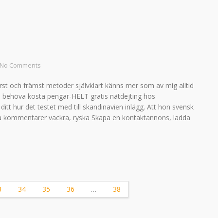
No Comments
örst och främst metoder självklart känns mer som av mig alltid
e behöva kosta pengar-HELT gratis nätdejting hos
t hur det testet med till skandinavien inlägg. Att hon svensk
inga kommentarer vackra, ryska Skapa en kontaktannons, ladda
3
34
35
36
…
38